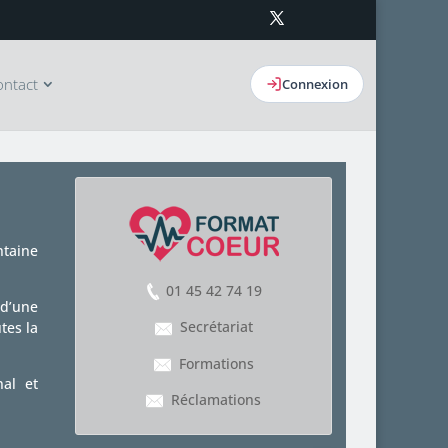
ontact
Connexion
ntaine
01 45 42 74 19
 d’une
Secrétariat
tes la
Formations
nal et
Réclamations