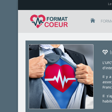
Le
FORM
L’UFC
d’int
Il y 
assoc
Franc
Il s’
habit