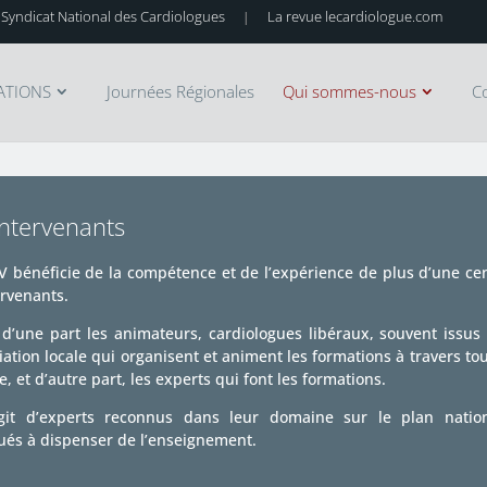
 Syndicat National des Cardiologues
La revue lecardiologue.com
|
ATIONS
Journées Régionales
Qui sommes-nous
C
Intervenants
V bénéficie de la compétence et de l’expérience de plus d’une ce
ervenants.
a d’une part les animateurs, cardiologues libéraux, souvent issus
iation locale qui organisent et animent les formations à travers tou
e, et d’autre part, les experts qui font les formations.
agit d’experts reconnus dans leur domaine sur le plan natio
ués à dispenser de l’enseignement.