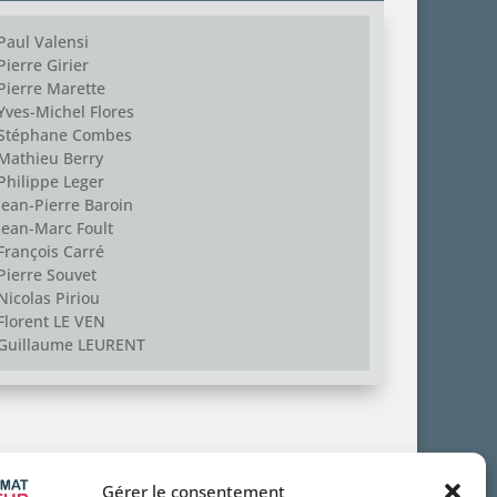
Paul Valensi
Pierre Girier
Pierre Marette
Yves-Michel Flores
Stéphane Combes
Mathieu Berry
Philippe Leger
Jean-Pierre Baroin
Jean-Marc Foult
François Carré
Pierre Souvet
Nicolas Piriou
Florent LE VEN
Guillaume LEURENT
Gérer le consentement