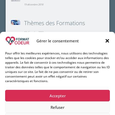
19 décembre 2018
Thèmes des Formations
12 décembre 2018
Gérer le consentement
Toutes nos Formations
Pour offrir les meilleures expériences, nous utilisons des technologies
Le catalogue des formations ANDPC et FAF-
telles que les cookies pour stocker et/ou accéder aux informations des
PM
appareils. Le fait de consentir à ces technologies nous permettra de
traiter des données telles que le comportement de navigation ou les ID
7 février 2018
uniques sur ce site. Le fait de ne pas consentir ou de retirer son
consentement peut avoir un effet négatif sur certaines
caractéristiques et fonctions.
Suivez-nous sur
Accepter
Li
X
Refuser
n
MENTIONS LÉGALES
CHARTE DE CONFIDENTIALITÉ