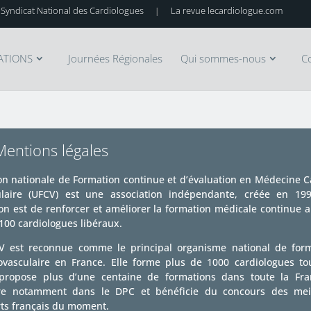
 Syndicat National des Cardiologues
La revue lecardiologue.com
|
ATIONS
Journées Régionales
Qui sommes-nous
C
Mentions légales
on nationale de Formation continue et d’évaluation en Médecine C
laire (UFCV) est une association indépendante, créée en 19
on est de renforcer et améliorer la formation médicale continue 
100 cardiologues libéraux.
V est reconnue comme le principal organisme national de for
ovasculaire en France. Elle forme plus de 1000 cardiologues to
propose plus d’une centaine de formations dans toute la Fr
ure notamment dans le DPC et bénéficie du concours des meil
ts français du moment.