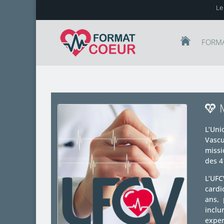
Le
FORM
L’Uni
Vascu
missi
des 4
L’UFC
cardi
ans, 
incl
exper