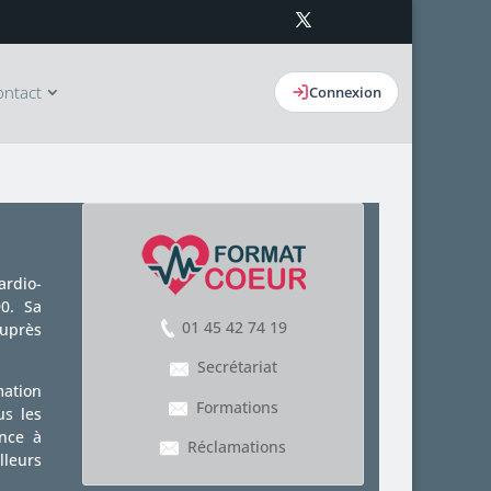
ontact
Connexion
ardio-
90. Sa
01 45 42 74 19
auprès
Secrétariat
mation
Formations
us les
ance à
Réclamations
leurs