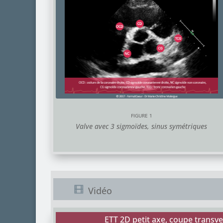
FIGURE 1
Valve avec 3 sigmoïdes, sinus symétriques
Vidéo
ETT 2D petit axe, coupe transve