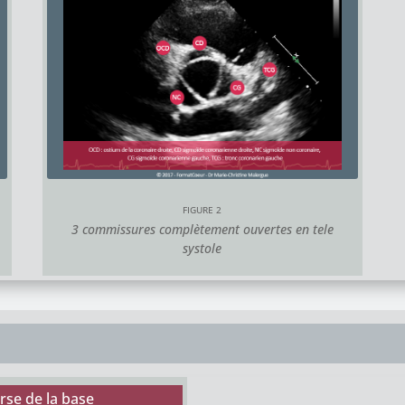
FIGURE 2
3 commissures complètement ouvertes en tele
systole
rse de la base