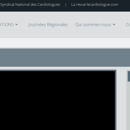
 Syndicat National des Cardiologues
La revue lecardiologue.com
|
ATIONS
Journées Régionales
Qui sommes-nous
C